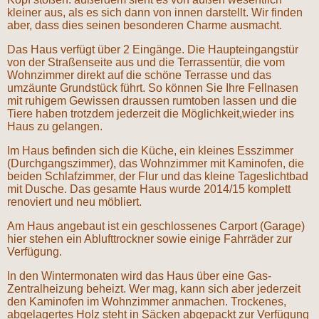
kleiner aus, als es sich dann von innen darstellt. Wir finden
aber, dass dies seinen besonderen Charme ausmacht.
Das Haus verfügt über 2 Eingänge. Die Haupteingangstür
von der Straßenseite aus und die Terrassentür, die vom
Wohnzimmer direkt auf die schöne Terrasse und das
umzäunte Grundstück führt. So können Sie Ihre Fellnasen
mit ruhigem Gewissen draussen rumtoben lassen und die
Tiere haben trotzdem jederzeit die Möglichkeit,wieder ins
Haus zu gelangen.
Im Haus befinden sich die Küche, ein kleines Esszimmer
(Durchgangszimmer), das Wohnzimmer mit Kaminofen, die
beiden Schlafzimmer, der Flur und das kleine Tageslichtbad
mit Dusche. Das gesamte Haus wurde 2014/15 komplett
renoviert und neu möbliert.
Am Haus angebaut ist ein geschlossenes Carport (Garage)
hier stehen ein Ablufttrockner sowie einige Fahrräder zur
Verfügung.
In den Wintermonaten wird das Haus über eine Gas-
Zentralheizung beheizt. Wer mag, kann sich aber jederzeit
den Kaminofen im Wohnzimmer anmachen. Trockenes,
abgelagertes Holz steht in Säcken abgepackt zur Verfügung