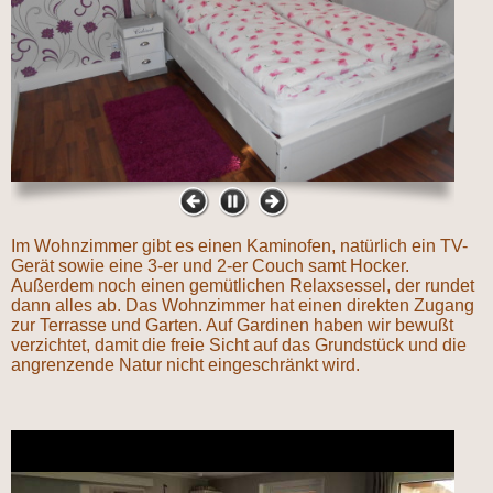
Im Wohnzimmer gibt es einen Kaminofen, natürlich ein TV-
Gerät sowie eine 3-er und 2-er Couch samt Hocker.
Außerdem noch
einen gemütlichen Relaxsessel, der rundet
dann alles ab. Das Wohnzimmer hat einen direkten Zugang
zur Terrasse und Garten. Auf Gardinen haben wir bewußt
verzichtet, damit die freie Sicht auf das Grundstück und die
angrenzende Natur nicht eingeschränkt wird.