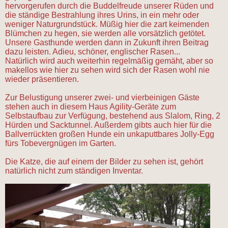
hervorgerufen durch die Buddelfreude unserer Rüden und
die ständige Bestrahlung ihres Urins, in ein mehr oder
weniger Naturgrundstück. Müßig hier die zart keimenden
Blümchen zu hegen, sie werden alle vorsätzlich getötet.
Unsere Gasthunde werden dann in Zukunft ihren Beitrag
dazu leisten. Adieu, schöner, englischer Rasen...
Natürlich wird auch weiterhin regelmäßig gemäht, aber so
makellos wie hier zu sehen wird sich der Rasen wohl nie
wieder präsentieren.
Zur Belustigung unserer zwei- und vierbeinigen Gäste
stehen auch in diesem Haus Agility-Geräte zum
Selbstaufbau zur Verfügung, bestehend aus Slalom, Ring, 2
Hürden und Sacktunnel. Außerdem gibts auch hier für die
Ballverrückten großen Hunde ein unkaputtbares Jolly-Egg
fürs Tobevergnügen im Garten.
Die Katze, die auf einem der Bilder zu sehen ist, gehört
natürlich nicht zum ständigen Inventar.