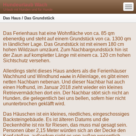
—
Hundeurlaub Wach
—
—
Urlaub mit Hunden und für Hunde
Das Haus / Das Grundstück
Das Ferienhaus hat eine Wohnfläche von ca. 85 qm
ebenerdig und steht auf einem Grundstück von ca. 1300 qm
in ländlicher Lage. Das Grundstück ist mit einem 180 cm
hohen Wildzaun umzäunt. Zum Nachbargrundstück hin ist
der Zaun auf kompletter Länge mit einem ca. 120 cm hohen
Sichtschutz versehen.
Allerdings steht dieses Haus anders als die Ferienhäuser
Wachhund und Windhund
in Alleinlage, es gibt einen
nicht
netten Nachbarn nebenan. Und dieser Nachbar hat auch
einen Hofhund, im Januar 2018 zieht wieder ein kleines
Retrievermädchen dort ein. Der Nachbar stört sich nicht an
Hunden, die gelegentlich bei uns bellen, sofern hier nicht
ununterbrochen gekläfft wird.
Das Häuschen ist ein kleines, niedliches, eingeschossiges
Backsteingebäude. Es ist älteren Datums und die
Deckenhöhe ist nix für Riesen, das muss mal gesagt sein.
Personen über 2,15 Meter würden sich an der Decke den
Kopf stoßen. außerdem sieht es von außen wesentlich